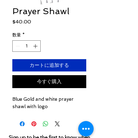
Prayer Shawl
価
$40.00
格
数量
*
カートに追加する
今すぐ購入
Blue Gold and white prayer
shawl with logo
Sign up to be the first to know when