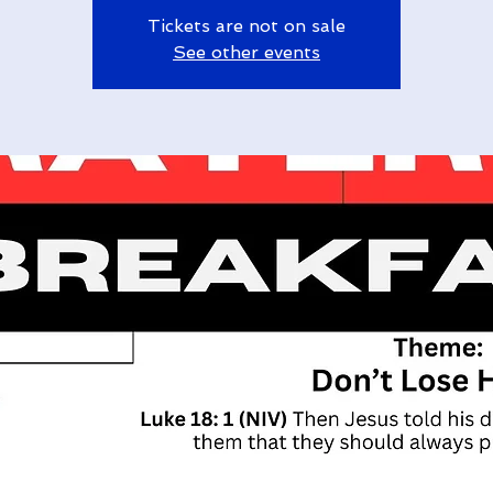
Tickets are not on sale
See other events