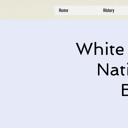
Home
History
White
Nat