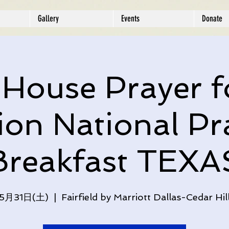
Gallery
Events
Donate
 House Prayer f
ion National Pr
Breakfast TEXA
5月31日(土)
  |  
Fairfield by Marriott Dallas-Cedar Hil