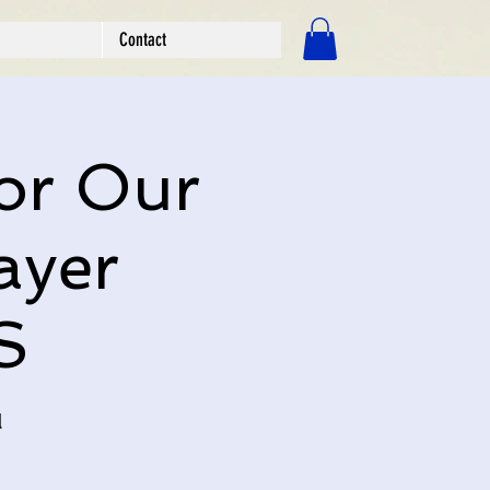
Contact
ログイン
or Our
ayer
S
l