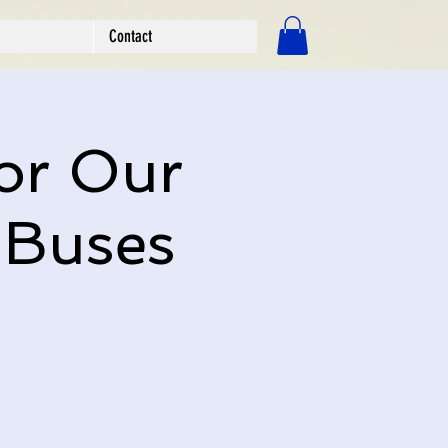
Contact
ログイン
or Our
 Buses