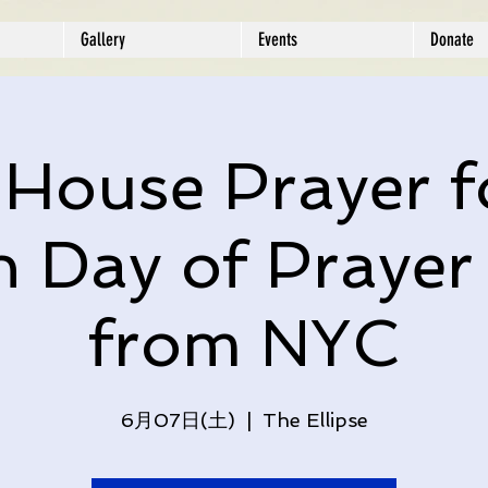
Gallery
Events
Donate
 House Prayer f
n Day of Prayer
from NYC
6月07日(土)
  |  
The Ellipse